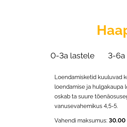
Haa
0-3a lastele
3-6a 
Loendamisketid kuuluvad ko
loendamise ja hulgakaupa l
oskab ta suure tõenäosuseg
vanusevahemikus 4,5-5.
Vahendi maksumus:
30.00