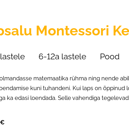
psalu
Montessori K
lastele
6-12a lastele
Pood
lmandasse matemaatika rühma ning nende abil õp
oendamise kuni tuhandeni. Kui laps on õppinud l
a ka edasi loendada. Selle vahendiga tegelevad
 €