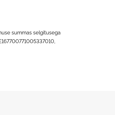
sumuse summas selgitusega
: EE167700771005337010,