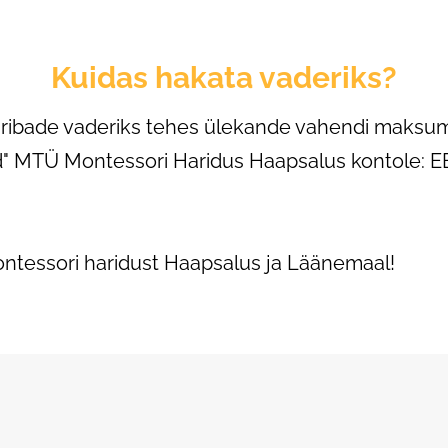
Kuidas hakata vaderiks?
briribade vaderiks tehes ülekande vahendi mak
bad" MTÜ Montessori Haridus Haapsalus kontole
ontessori haridust Haapsalus ja Läänemaal!