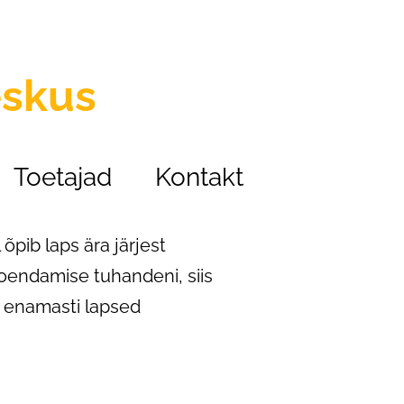
eskus
Toetajad
Kontakt
ib laps ära järjest
oendamise tuhandeni, siis
 enamasti lapsed