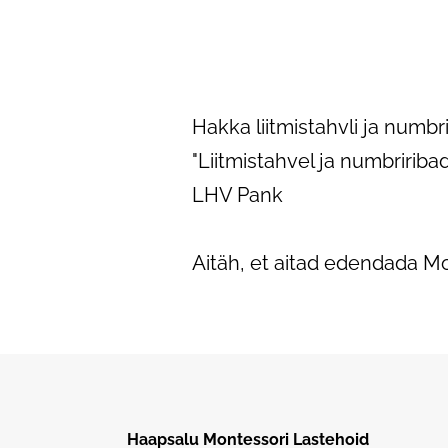
Hakka liitmistahvli ja num
"Liitmistahvel ja numbriri
LHV Pank
Aitäh, et aitad edendada M
Haapsalu Montessori Lastehoid