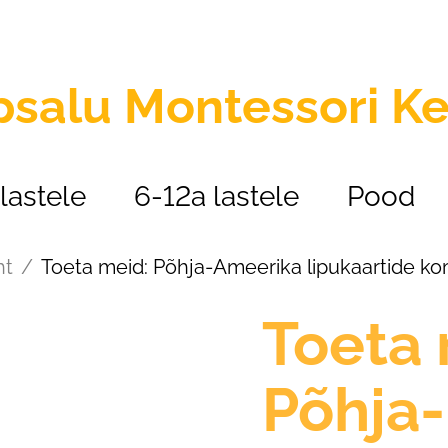
psalu
Montessori K
lastele
6-12a lastele
Pood
ht
/
Toeta meid: Põhja-Ameerika lipukaartide k
Toeta 
Põhja-