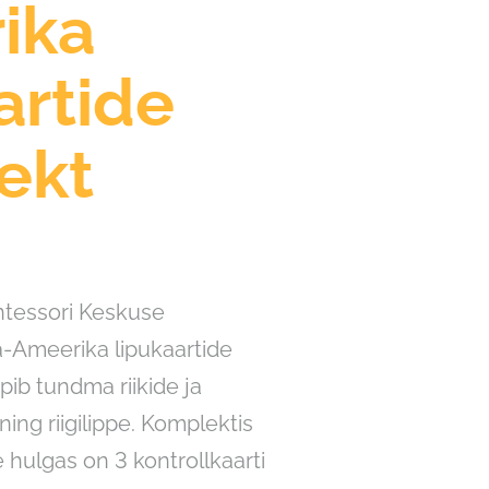
ika
artide
ekt
tessori Keskuse
-Ameerika lipukaartide
ib tundma riikide ja
ing riigilippe. Komplektis
e hulgas on 3 kontrollkaarti