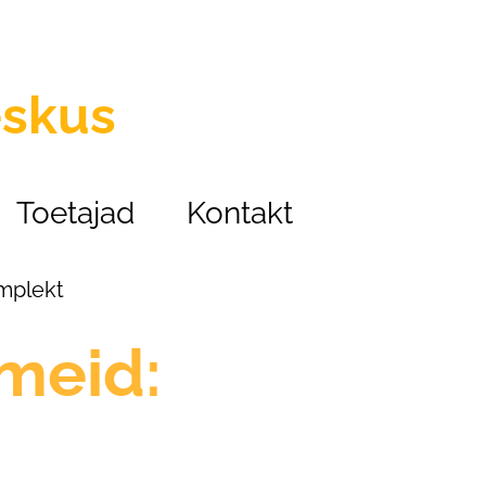
eskus
Toetajad
Kontakt
omplekt
meid: