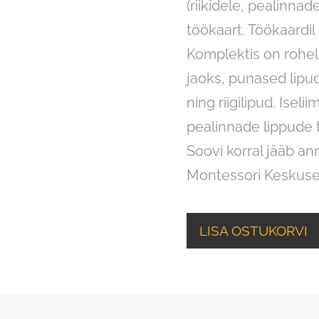
(riikidele, pealinnade
töökaart. Töökaardil
Komplektis on roheli
jaoks, punased lipu
ning riigilipud. Iseli
pealinnade lippude 
Soovi korral jääb a
Montessori Keskuse 
LISA OSTUKORVI