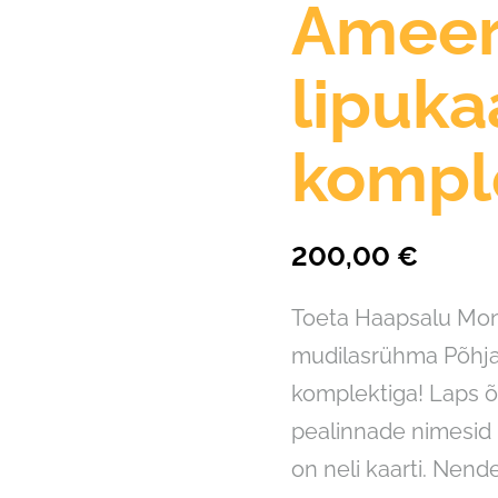
Ameer
lipuka
kompl
200,00 €
Toeta Haapsalu Mon
mudilasrühma Põhja
komplektiga! Laps õp
pealinnade nimesid n
on neli kaarti. Nend