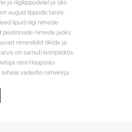
le ja riigilippudele) ja üks
 on augud lippude tarvis.
sed lipud riigi nimede
d pealinnade nimede jaoks
imuvad nimesildid riikide ja
tarvis on samuti komplektis.
nnetaja nimi Haapsalu
lehele vaderite nimekirja.