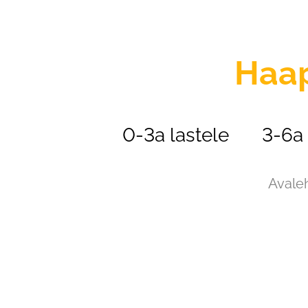
Haa
0-3a lastele
3-6a 
Avale