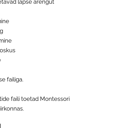
etavad lapse arengut
mine
ng
amine
 oskus
e
e failiga.
ide faili toetad Montessori
iirkonnas.