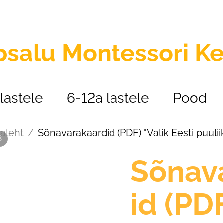
psalu
Montessori K
lastele
6-12a lastele
Pood
aleht
/
Sõnavarakaardid (PDF) "Valik Eesti puulii
3
Sõnav
id (PDF