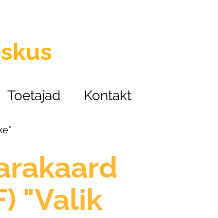
eskus
Toetajad
Kontakt
ke"
arakaard
) "Valik