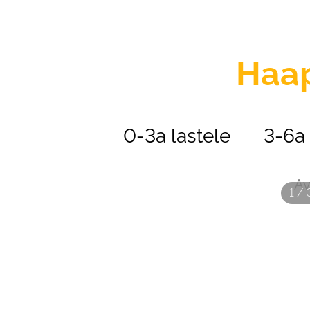
Haa
0-3a lastele
3-6a 
Av
1 / 