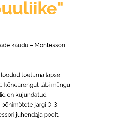
puuliike"
ade kaudu – Montessori
 loodud toetama lapse
ja kõnearengut läbi mängu
did on kujundatud
 põhimõtete järgi 0-3
sori juhendaja poolt.