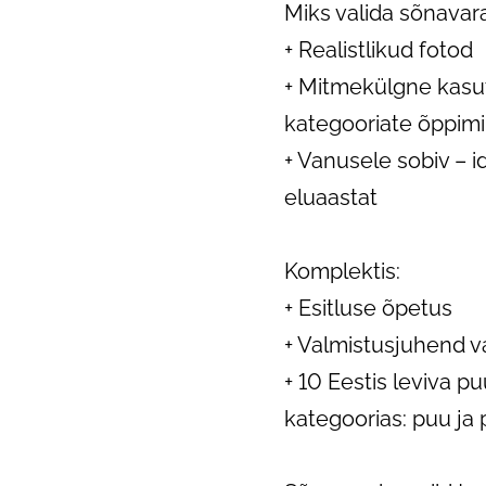
Miks valida sõnavar
+ Realistlikud fotod
+ Mitmekülgne kasu
kategooriate õppim
+ Vanusele sobiv – i
eluaastat
Komplektis:
+ Esitluse õpetus
+ Valmistusjuhend 
+ 10 Eestis leviva puu
kategoorias: puu ja