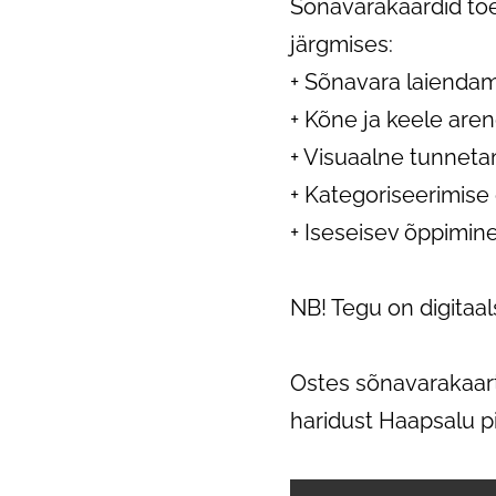
Sõnavarakaardid to
järgmises:
+ Sõnavara laienda
+ Kõne ja keele are
+ Visuaalne tunnet
+ Kategoriseerimise
+ Iseseisev õppimin
NB! Tegu on digitaals
Ostes sõnavarakaart
haridust Haapsalu p