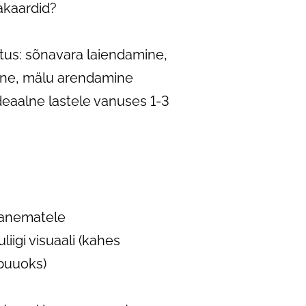
akaardid?
tus: sõnavara laiendamine,
ine, mälu arendamine
deaalne lastele vanuses 1-3
vanematele
liigi visuaali (kahes
 puuoks)