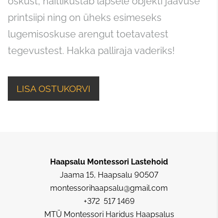
oskust, näitlikustab lapsele objekti jäävuse
printsiipi ning on üheks esimeseks
lugemisoskuse arengut toetavatest
tegevustest. Hakka palliraja vaderiks!
LISA OSTUKORVI
Haapsalu Montessori Lastehoid
Jaama 15, Haapsalu 90507
montessorihaapsalu@gmail.com
+372 517 1469
MTÜ Montessori Haridus Haapsalus