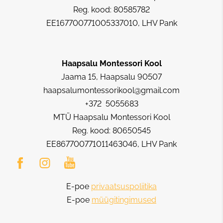
Reg. kood: 80585782
EE167700771005337010, LHV Pank
Haapsalu Montessori Kool
Jaama 15, Haapsalu 90507
haapsalumontessorikool@gmail.com
+372 5055683
MTÜ Haapsalu Montessori Kool
Reg. kood: 80650545
EE867700771011463046, LHV Pank
E-poe
privaatsuspoliitika
E-poe
müügitingimused