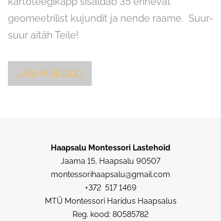
kartoteegikapp sisaldab 35 erinevat
geomeetrilist kujundit ja nende raame. Suur-
suur aitäh Teile!
LÄBI MÜÜDUD
Haapsalu Montessori Lastehoid
Jaama 15, Haapsalu 90507
montessorihaapsalu@gmail.com
+372 517 1469
MTÜ Montessori Haridus Haapsalus
Reg. kood: 80585782