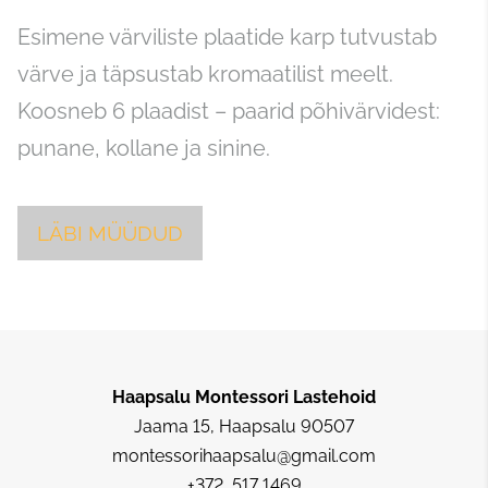
Esimene värviliste plaatide karp tutvustab
värve ja täpsustab kromaatilist meelt.
Koosneb 6 plaadist – paarid põhivärvidest:
punane, kollane ja sinine.
LÄBI MÜÜDUD
Haapsalu Montessori Lastehoid
Jaama 15, Haapsalu 90507
montessorihaapsalu@gmail.com
+372 517 1469