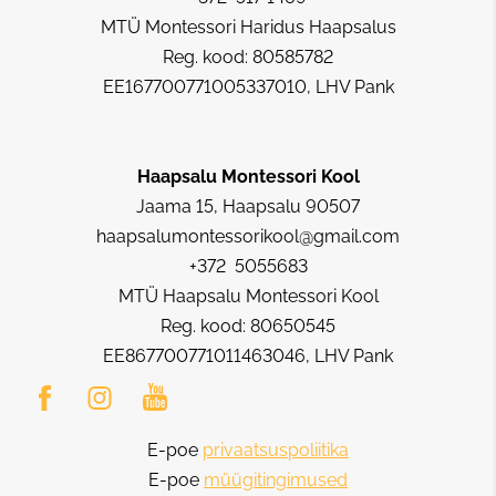
MTÜ Montessori Haridus Haapsalus
Reg. kood: 80585782
EE167700771005337010, LHV Pank
Haapsalu Montessori Kool
Jaama 15, Haapsalu 90507
haapsalumontessorikool@gmail.com
+372 5055683
MTÜ Haapsalu Montessori Kool
Reg. kood: 80650545
EE867700771011463046, LHV Pank
E-poe
privaatsuspoliitika
E-poe
müügitingimused