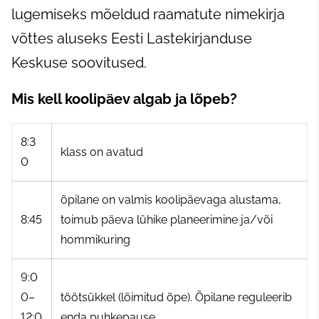
lugemiseks mõeldud raamatute nimekirja
võttes aluseks Eesti Lastekirjanduse
Keskuse soovitused.
Mis kell koolipäev algab ja lõpeb?
8:3
klass on avatud
0
õpilane on valmis koolipäevaga alustama,
8:45
toimub päeva lühike planeerimine ja/või
hommikuring
9:0
0–
töötsükkel (lõimitud õpe). Õpilane reguleerib
12:0
enda puhkepause.