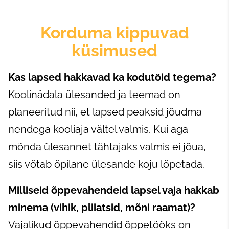
Korduma kippuvad
küsimused
Kas lapsed hakkavad ka kodutöid tegema?
Koolinädala ülesanded ja teemad on
planeeritud nii, et lapsed peaksid jõudma
nendega kooliaja vältel valmis. Kui aga
mõnda ülesannet tähtajaks valmis ei jõua,
siis võtab õpilane ülesande koju lõpetada.
Milliseid õppevahendeid lapsel vaja hakkab
minema (vihik, pliiatsid, mõni raamat)
?
Vajalikud õppevahendid õppetööks on