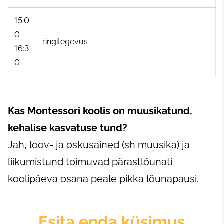
15:0
0–
ringitegevus
16:3
0
Kas Montessori koolis on muusikatund,
kehalise kasvatuse tund?
Jah, loov- ja oskusained (sh muusika) ja
liikumistund toimuvad pärastlõunati
koolipäeva osana peale pikka lõunapausi.
Esita enda küsimus