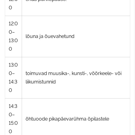
0
12:0
0–
lõuna ja õuevahetund
13:0
0
13:0
0–
toimuvad muusika-, kunsti-, võõrkeele- või
14:3
liikumistunnid
0
14:3
0–
õhtuoode pikapäevarühma õpilastele
15:0
0