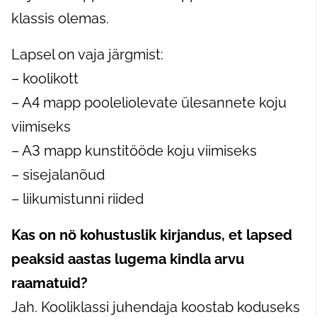
klassis olemas.
Lapsel on vaja järgmist:
– koolikott
– A4 mapp pooleliolevate ülesannete koju
viimiseks
– A3 mapp kunstitööde koju viimiseks
– sisejalanõud
– liikumistunni riided
Kas on nö kohustuslik kirjandus, et lapsed
peaksid aastas lugema kindla arvu
raamatuid?
Jah. Kooliklassi juhendaja koostab koduseks