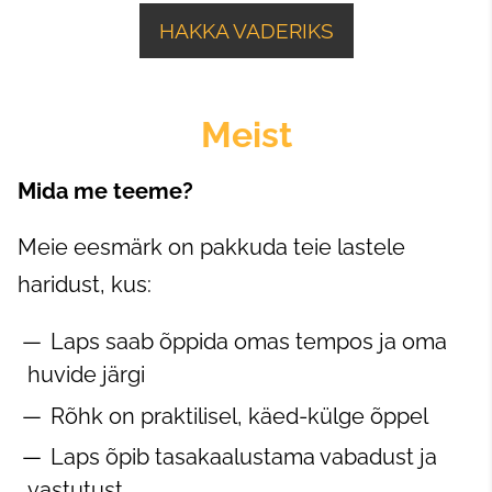
HAKKA VADERIKS
Meist
Mida me teeme?
Meie eesmärk on pakkuda teie lastele
haridust, kus:
Laps saab õppida omas tempos ja oma
huvide järgi
Rõhk on praktilisel, käed-külge õppel
Laps õpib tasakaalustama vabadust ja
vastutust